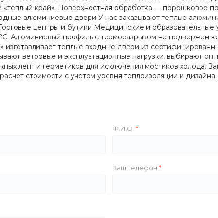
й «теплый край». Поверхностная обработка — порошковое по
одные алюминиевые двери У нас заказывают теплые алюминие
орговые центры и бутики Медицинские и образовательные 
0 °C. Алюминиевый профиль с терморазрывом не подвержен к
 изготавливает теплые входные двери из сертифицированн
тывают ветровые и эксплуатационные нагрузки, выбирают оп
ых лент и герметиков для исключения мостиков холода. За
расчет стоимости с учетом уровня теплоизоляции и дизайна.
Ф.И.О.
Ваш телефон