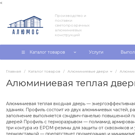
<
Производство и
поставки
светопрозрачных
алюминиевых
конструкций
Каталог товаров
Услуги
Выпол
Главная
/
Каталог товаров
/
Алюминиевые двери
/
Алюмини
Алюминиевая теплая двер
Алюминиевая теплая входная дверь — энергоэффективная
зданиях. Профиль состоит из двух алюминиевых частей, 
заполнение выполняется сэндвич-панелью повышенной п
дверей Профиль с терморазрывом — полиамид армирован 
три контура из EPDM-резины для защиты от сквозняков и у
термовставкой — препятствует промерзанию и минимизиру