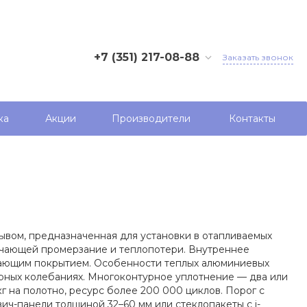
+7 (351) 217-08-88
Заказать звонок
+7 (351) 217-08-88
г. Челябинск, ул.
Хлебозаводская, 33
ка
Акции
Производители
Контакты
Пн - Пт 8:30 – 17:30
info@алюмос.рф
Бухгалтерия
buh@алюмос.рф
Отдел продаж
вом, предназначенная для установки в отапливаемых
sales@алюмос.рф
лючающей промерзание и теплопотери. Внутреннее
гающим покрытием. Особенности теплых алюминиевых
рных колебаниях. Многоконтурное уплотнение — два или
г на полотно, ресурс более 200 000 циклов. Порог с
ч-панели толщиной 32–60 мм или стеклопакеты с i-