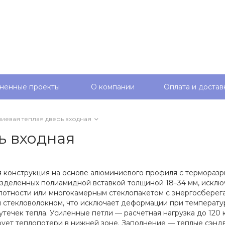
ненные проекты
О компании
Оплата и достав
евая теплая дверь входная
ь входная
 конструкция на основе алюминиевого профиля с терморазры
разделенных полиамидной вставкой толщиной 18–34 мм, иск
лотности или многокамерным стеклопакетом с энергосбере
стекловолокном, что исключает деформации при температу
течек тепла. Усиленные петли — расчетная нагрузка до 120 к
ет теплопотери в нижней зоне. Заполнение — теплые сэндви