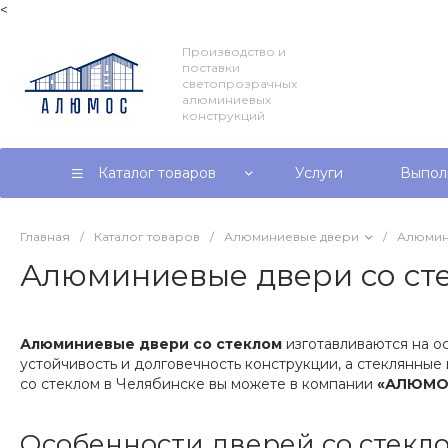
<
Производство и
поставки
светопрозрачных
алюминиевых
конструкций
Каталог товаров
Услуги
Выпол
Главная
/
Каталог товаров
/
Алюминиевые двери
/
Алюмин
Алюминиевые двери со ст
Алюминиевые двери со стеклом
изготавливаются на о
устойчивость и долговечность конструкции, а стеклянны
со стеклом в Челябинске вы можете в компании
«АЛЮМО
Особенности дверей со стекл