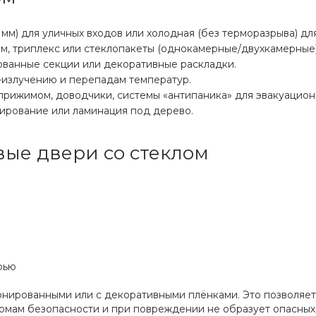
 мм) для уличных входов или холодная (без терморазрыва) д
мм, триплекс или стеклопакеты (однокамерные/двухкамерны
ванные секции или декоративные раскладки.
-излучению и перепадам температур.
прижимом, доводчики, системы «антипаника» для эвакуацион
ирование или ламинация под дерево.
ые двери со стеклом
рью
онированными или с декоративными плёнками. Это позволяет
рмам безопасности и при повреждении не образует опасных