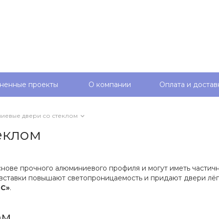
ненные проекты
О компании
Оплата и достав
иевые двери со стеклом
еклом
снове прочного алюминиевого профиля и могут иметь частич
е вставки повышают светопроницаемость и придают двери лё
С»
.
ом