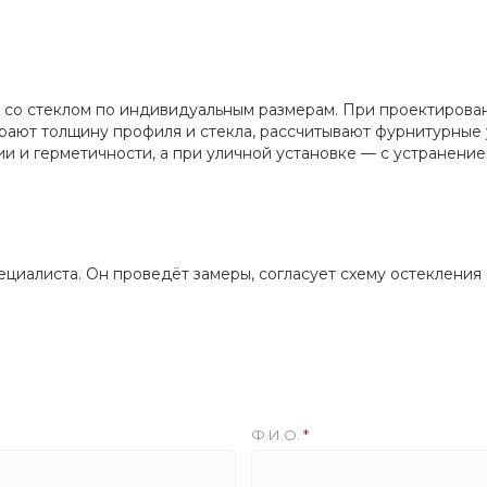
со стеклом по индивидуальным размерам. При проектировани
ают толщину профиля и стекла, рассчитывают фурнитурные у
и и герметичности, а при уличной установке — с устранение
иалиста. Он проведёт замеры, согласует схему остекления 
Ф.И.О.