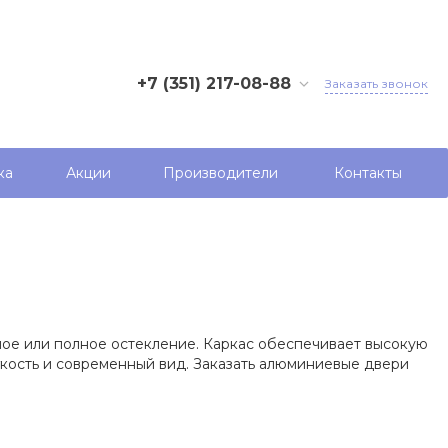
+7 (351) 217-08-88
Заказать звонок
+7 (351) 217-08-88
г. Челябинск, ул.
Хлебозаводская, 33
ка
Акции
Производители
Контакты
Пн - Пт 8:30 – 17:30
info@алюмос.рф
Бухгалтерия
buh@алюмос.рф
Отдел продаж
ное или полное остекление. Каркас обеспечивает высокую
sales@алюмос.рф
гкость и современный вид. Заказать алюминиевые двери